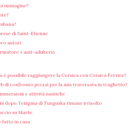
tua immagine?
nte?
cubana?
prese di Saint-Etienne
loro autori
formatore « anti-adulterio
lia è possibile raggiungere la Corsica con Corsica Ferries?
b di confronto prezzi per la mia traversata in traghetto?
immersioni e attività nautiche
 dopo, l’enigma di Tunguska rimane irrisolto
iaccio su Marte
 fatto in casa