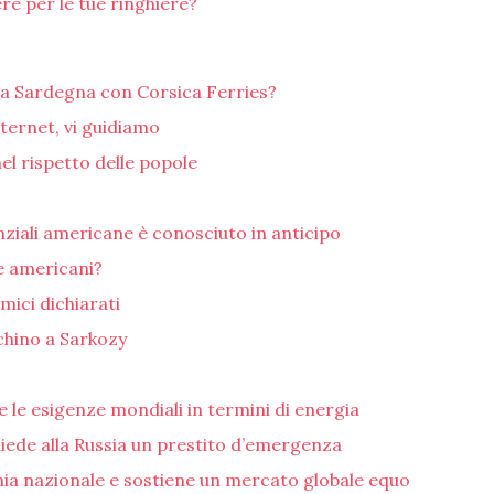
ere per le tue ringhiere?
 la Sardegna con Corsica Ferries?
ternet, vi guidiamo
el rispetto delle popole
denziali americane è conosciuto in anticipo
e americani?
ici dichiarati
chino a Sarkozy
e le esigenze mondiali in termini di energia
hiede alla Russia un prestito d’emergenza
mia nazionale e sostiene un mercato globale equo