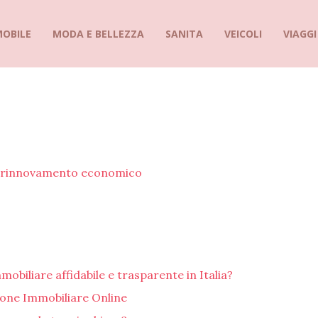
MOBILE
MODA E BELLEZZA
SANITA
VEICOLI
VIAGGI
di rinnovamento economico
biliare affidabile e trasparente in Italia?
ione Immobiliare Online